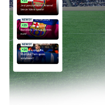
+23
Jest porozumienie! Arsenal
bierze lidera rywala!
02-08-2026
NEWSY
+25
Piłkarz może odejść z
Barcelony. Oferują 30 mln
euro!
02-08-2026
NEWSY
+24
Szokująca opcja dla
Mudryka. Tam może
wylądować!