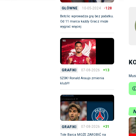
10-05-2024
-128
GŁÓWNE
Betclic wprowadza grę bez podatku.
Od 11 marca każdy Gracz może
wygrać więcej
K
07-08-2026
+13
GRAFIKI
Mus
SZ0K! Ronald Araujo zmienia
klub!!!
07-08-2026
+31
GRAFIKI
Tyle Barca MOŻE ZAROBIĆ na