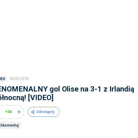
08-06-2026
DEO
NOMENALNY gol Olise na 3-1 z Irlandią
łnocną! [VIDEO]
+
+34
Udostępnij
Skomentuj