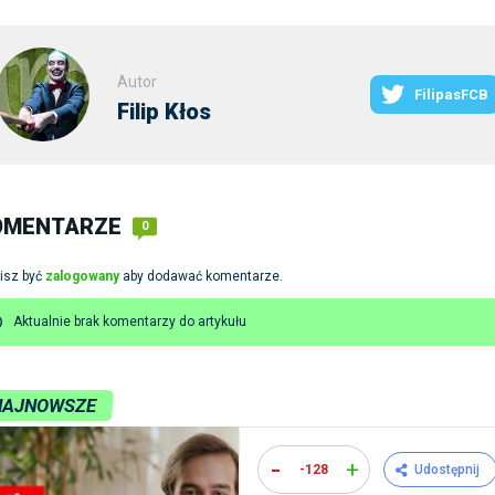
Autor
FilipasFCB
Filip Kłos
OMENTARZE
0
isz być
zalogowany
aby dodawać komentarze.
Aktualnie brak komentarzy do artykułu
NAJNOWSZE
-
+
-128
Udostępnij