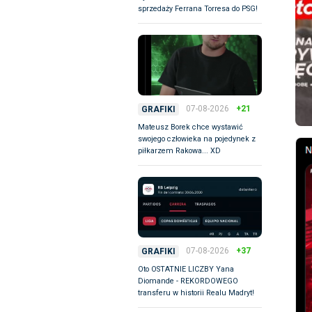
sprzedaży Ferrana Torresa do PSG!
07-08-2026
+21
GRAFIKI
Mateusz Borek chce wystawić
swojego człowieka na pojedynek z
piłkarzem Rakowa... XD
07-08-2026
+37
GRAFIKI
Oto OSTATNIE LICZBY Yana
Diomande - REKORDOWEGO
transferu w historii Realu Madryt!