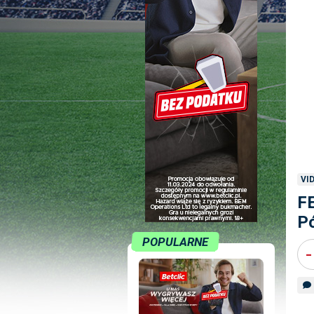
VI
FE
Pó
POPULARNE
-