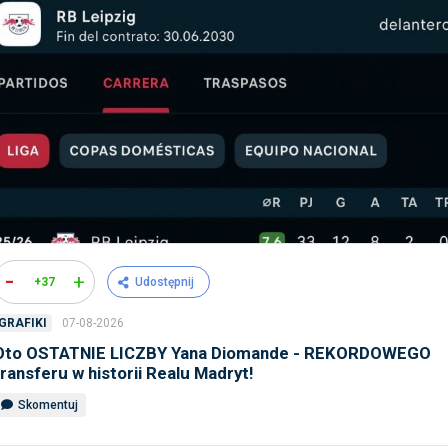
-
+
+37
Udostępnij
07-08-2026
GRAFIKI
Oto OSTATNIE LICZBY Yana Diomande - REKORDOWEGO
transferu w historii Realu Madryt!
Skomentuj