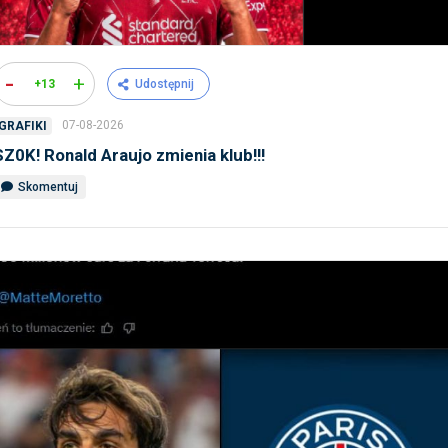
-
+
+13
Udostępnij
07-08-2026
GRAFIKI
SZ0K! Ronald Araujo zmienia klub!!!
Skomentuj