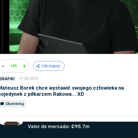
-
+
+21
Udostępnij
07-08-2026
GRAFIKI
Mateusz Borek chce wystawić swojego człowieka na
pojedynek z piłkarzem Rakowa... XD
Skomentuj