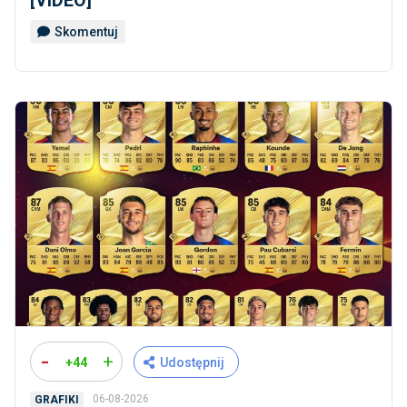
[VIDEO]
Skomentuj
-
+
+44
Udostępnij
06-08-2026
GRAFIKI