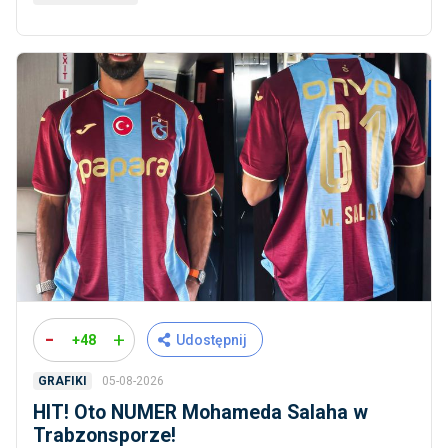
-
+
+48
Udostępnij
05-08-2026
GRAFIKI
HIT! Oto NUMER Mohameda Salaha w
Trabzonsporze!