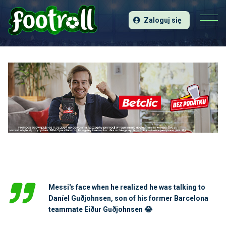
Zaloguj się
Messi's face when he realized he was talking to
Daníel Guðjohnsen, son of his former Barcelona
teammate Eiður Guðjohnsen 😂