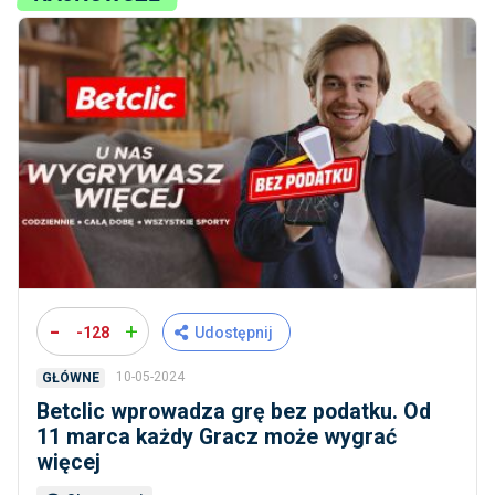
-
+
-128
Udostępnij
10-05-2024
GŁÓWNE
Betclic wprowadza grę bez podatku. Od
11 marca każdy Gracz może wygrać
więcej