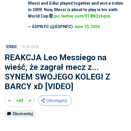
Messi and Eiður played together and won a treble
in 2009. Now, Messi is about to play in his sixth
World Cup 🤯
pic.twitter.com/9T8NQzkqcn
— ESPN FC (@ESPNFC)
June 10, 2026
10-06-2026
VIDEO
REAKCJA Leo Messiego na
wieść, że zagrał mecz z...
SYNEM SWOJEGO KOLEGI Z
BARCY xD [VIDEO]
-
+
+44
Udostępnij
Skomentuj