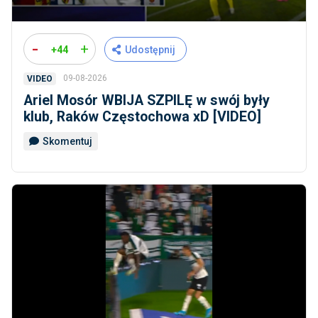
-
+
+44
Udostępnij
09-08-2026
VIDEO
Ariel Mosór WBIJA SZPILĘ w swój były
klub, Raków Częstochowa xD [VIDEO]
Skomentuj