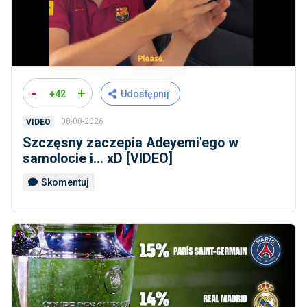
-
+
+42
Udostępnij
08-08-2026
VIDEO
Szczęsny zaczepia Adeyemi'ego w
samolocie i... xD [VIDEO]
Skomentuj