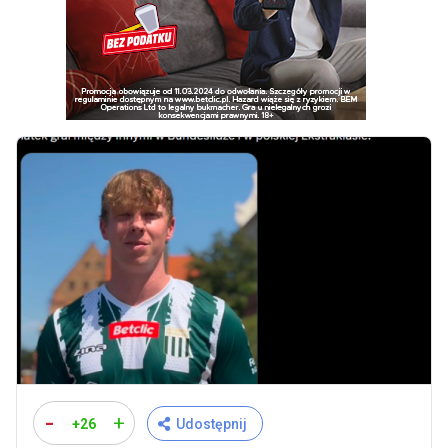
-
+
+26
Udostępnij