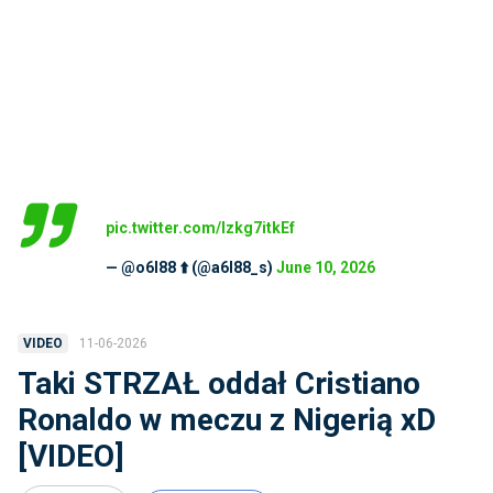
pic.twitter.com/Izkg7itkEf
— @o6l88 ⬆️ (@a6l88_s)
June 10, 2026
11-06-2026
VIDEO
Taki STRZAŁ oddał Cristiano
Ronaldo w meczu z Nigerią xD
[VIDEO]