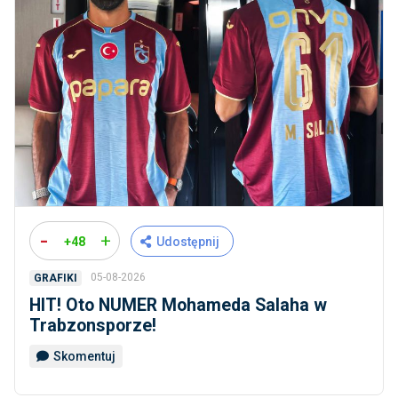
-
+
+48
Udostępnij
05-08-2026
GRAFIKI
HIT! Oto NUMER Mohameda Salaha w
Trabzonsporze!
Skomentuj