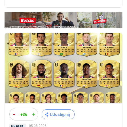
-
+
+36
Udostępnij
05-08-2026
GRAFIKI