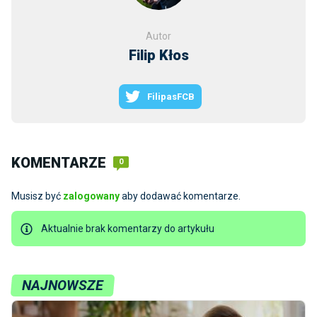
Autor
Filip Kłos
FilipasFCB
KOMENTARZE
0
Musisz być
zalogowany
aby dodawać komentarze.
Aktualnie brak komentarzy do artykułu
NAJNOWSZE