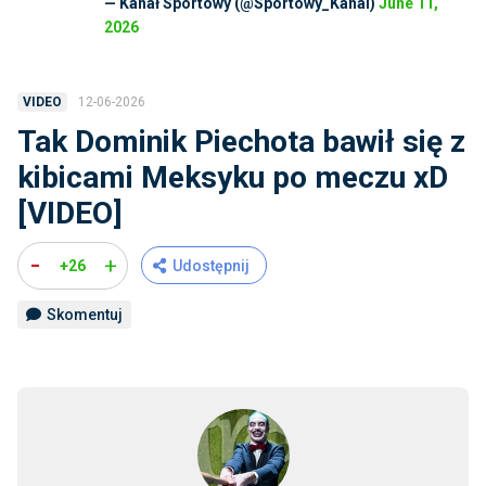
— Kanał Sportowy (@Sportowy_Kanal)
June 11,
2026
12-06-2026
VIDEO
Tak Dominik Piechota bawił się z
kibicami Meksyku po meczu xD
[VIDEO]
-
+
+26
Udostępnij
Skomentuj