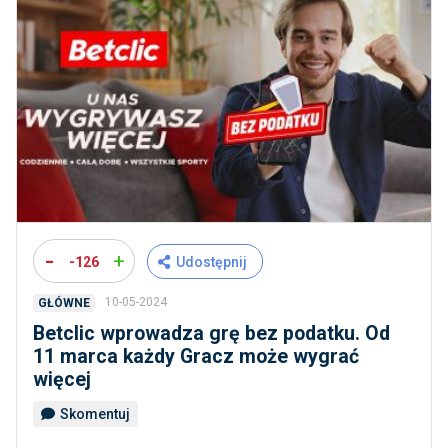
-
+
-126
Udostępnij
10-05-2024
GŁÓWNE
Betclic wprowadza grę bez podatku. Od
11 marca każdy Gracz może wygrać
więcej
Skomentuj