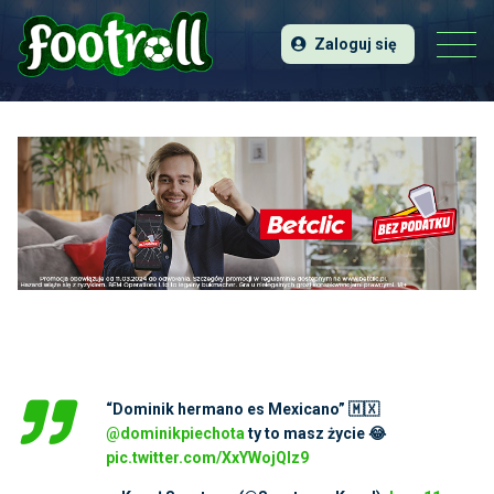
Zaloguj się
“Dominik hermano es Mexicano” 🇲🇽
@dominikpiechota
ty to masz życie 😂
pic.twitter.com/XxYWojQlz9