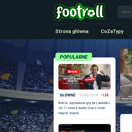
Strona główna
CoZaTypy
POPULARNE
10-05-2024
-128
GŁÓWNE
Betclic wprowadza grę bez podatku.
Od 11 marca każdy Gracz może
wygrać więcej