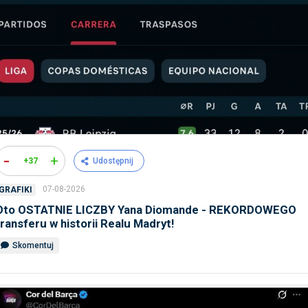
-
+
+37
Udostępnij
07-08-2026
GRAFIKI
Oto OSTATNIE LICZBY Yana Diomande - REKORDOWEGO
transferu w historii Realu Madryt!
Skomentuj