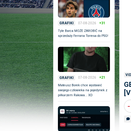
07-08-2026
+31
GRAFIKI
Tyle Barca MOŻE ZAROBIĆ na
sprzedaży Ferrana Torresa do PSG!
VI
07-08-2026
+21
GRAFIKI
GE
Mateusz Borek chce wystawić
swojego człowieka na pojedynek z
[V
piłkarzem Rakowa... XD
-