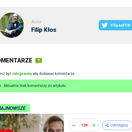
Autor
FilipasFCB
Filip Kłos
OMENTARZE
0
isz być
zalogowany
aby dodawać komentarze.
Aktualnie brak komentarzy do artykułu
NAJNOWSZE
-
+
-128
Udostępnij