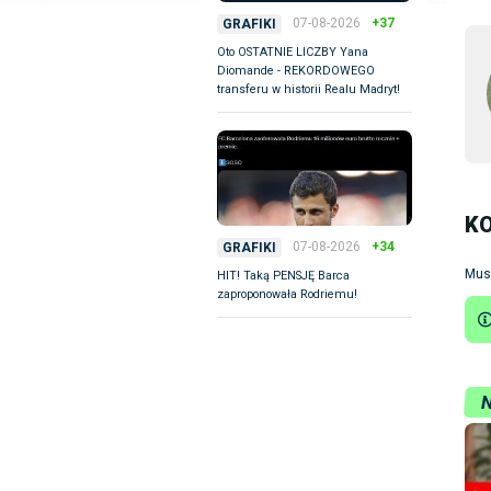
07-08-2026
+37
GRAFIKI
Oto OSTATNIE LICZBY Yana
Diomande - REKORDOWEGO
transferu w historii Realu Madryt!
K
07-08-2026
+34
GRAFIKI
Mus
HIT! Taką PENSJĘ Barca
zaproponowała Rodriemu!