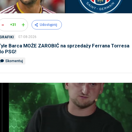
-
+
+31
Udostępnij
07-08-2026
GRAFIKI
Tyle Barca MOŻE ZAROBIĆ na sprzedaży Ferrana Torresa
do PSG!
Skomentuj