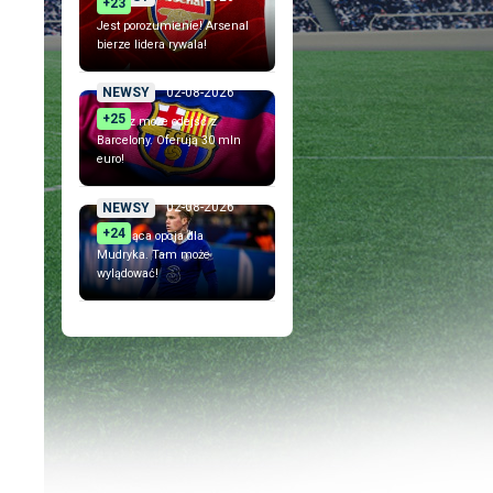
+23
Jest porozumienie! Arsenal
bierze lidera rywala!
02-08-2026
NEWSY
+25
Piłkarz może odejść z
Barcelony. Oferują 30 mln
euro!
02-08-2026
NEWSY
+24
Szokująca opcja dla
Mudryka. Tam może
wylądować!