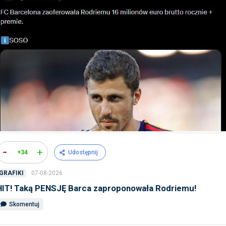
-
+
+34
Udostępnij
07-08-2026
GRAFIKI
HIT! Taką PENSJĘ Barca zaproponowała Rodriemu!
Skomentuj