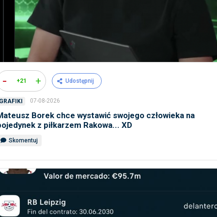
-
+
+21
Udostępnij
07-08-2026
GRAFIKI
Mateusz Borek chce wystawić swojego człowieka na
pojedynek z piłkarzem Rakowa... XD
Skomentuj