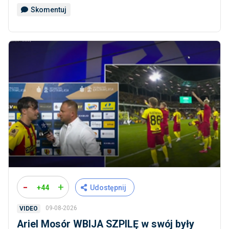
Skomentuj
-
+
+44
Udostępnij
09-08-2026
VIDEO
Ariel Mosór WBIJA SZPILĘ w swój były