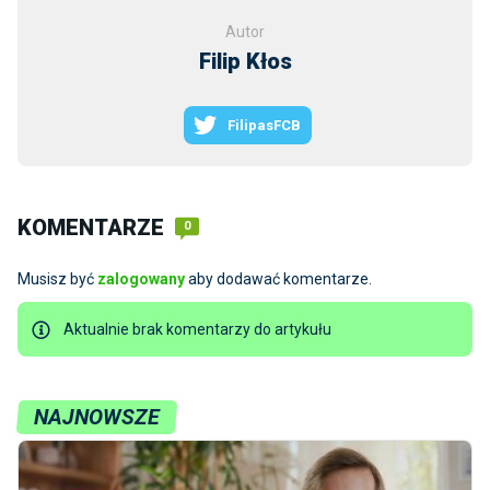
Autor
Filip Kłos
FilipasFCB
KOMENTARZE
0
Musisz być
zalogowany
aby dodawać komentarze.
Aktualnie brak komentarzy do artykułu
NAJNOWSZE