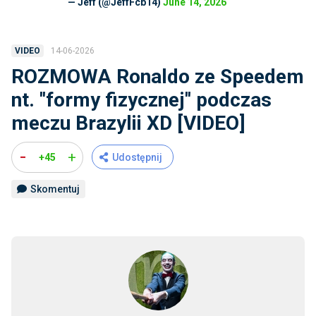
— Jeff (@JeffFcb14)
June 14, 2026
14-06-2026
VIDEO
ROZMOWA Ronaldo ze Speedem
nt. ''formy fizycznej'' podczas
meczu Brazylii XD [VIDEO]
-
+
+45
Udostępnij
Skomentuj