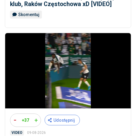
klub, Raków Częstochowa xD [VIDEO]
Skomentuj
-
+
+37
Udostępnij
09-08-2026
VIDEO