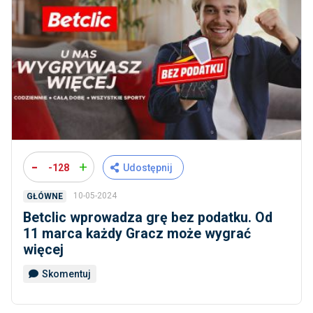
-
+
-128
Udostępnij
10-05-2024
GŁÓWNE
Betclic wprowadza grę bez podatku. Od
11 marca każdy Gracz może wygrać
więcej
Skomentuj