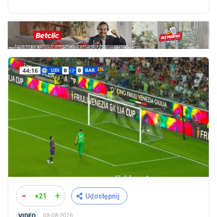
-
+
+21
Udostępnij
08-08-2026
VIDEO