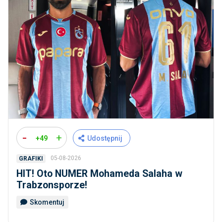
-
+
+49
Udostępnij
05-08-2026
GRAFIKI
HIT! Oto NUMER Mohameda Salaha w
Trabzonsporze!
Skomentuj