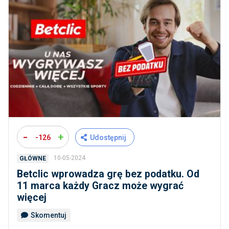
-
+
-126
Udostępnij
10-05-2024
GŁÓWNE
Betclic wprowadza grę bez podatku. Od
11 marca każdy Gracz może wygrać
więcej
Skomentuj