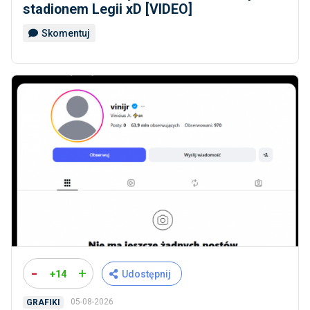
stadionem Legii xD [VIDEO]
Skomentuj
-
+
+14
Udostępnij
05-08-2026
GRAFIKI