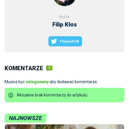
Autor
Filip Kłos
FilipasFCB
KOMENTARZE
0
Musisz być
zalogowany
aby dodawać komentarze.
Aktualnie brak komentarzy do artykułu
NAJNOWSZE