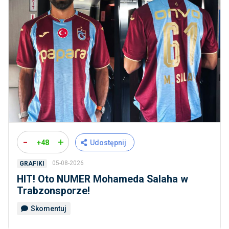
-
+
+48
Udostępnij
05-08-2026
GRAFIKI
HIT! Oto NUMER Mohameda Salaha w
Trabzonsporze!
Skomentuj