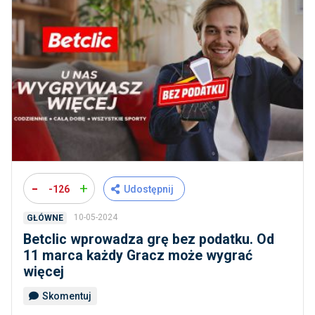
-
+
-126
Udostępnij
10-05-2024
GŁÓWNE
Betclic wprowadza grę bez podatku. Od
11 marca każdy Gracz może wygrać
więcej
Skomentuj