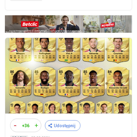
-
+
+36
Udostępnij