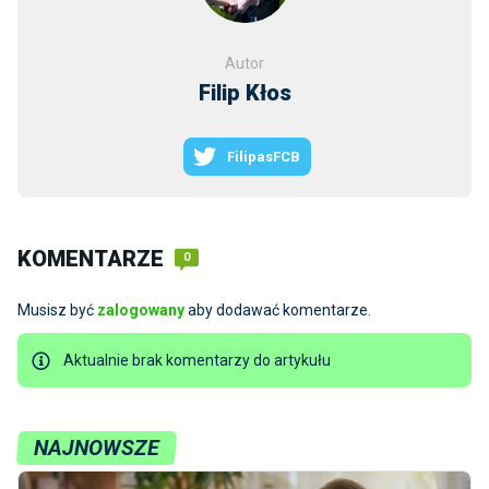
Autor
Filip Kłos
FilipasFCB
KOMENTARZE
0
Musisz być
zalogowany
aby dodawać komentarze.
Aktualnie brak komentarzy do artykułu
NAJNOWSZE