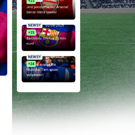
+23
Jest porozumienie! Arsenal
bierze lidera rywala!
02-08-2026
NEWSY
+25
Piłkarz może odejść z
Barcelony. Oferują 30 mln
euro!
02-08-2026
NEWSY
+24
Szokująca opcja dla
Mudryka. Tam może
wylądować!