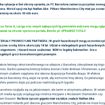
lna sytuacja w linii obrony sprawiła, że FC Barcelona zamierza pozyskać nowe
era. Wśród opcji ma być Nathan Ake. Piłkarz Manchesteru City miał już zostać
eniony na około 30 mln euro.
e Serie A, LaLiga oraz innych najlepszych lig pełnoletni widzowie mogą ogląd
awiać na stronie sponsora portalu, Betclic.pl. SPRAWDŹ TUTAJ!
ERIAŁY PROMOCYJNE PARTNERA | W grach hazardowych mogą uczestniczyć
cznie osoby, które ukończyły 18 lat. Udział w nielegalnych grach hazardowych 
estępstwem. | Hazard może uzależniać. BEM to legalny bukmacher. Gra u
legalnych grozi konsekwencjami prawnymi.
akcie letniego okna transferowego na odejście z Barcelony zdecydował się Inigo
inez. Bardzo poważnej kontuzji kolana doznał z kolei Andreas Christensen, a po
omnym znakiem zapytania stoi obecna dyspozycja Ronalda Araujo. W efekcie
łacze Barcelony chcą wejść na rynek, aby wzmocnić linię obrony. Do pierwszego
sferu powinno dojść już podczas nadchodzących tygodni.
arcelona rozgląda się za jakościowym, ale tanim w utrzymaniu piłkarzu. W ostat
ch media łączyły urzędującego mistrza Hiszpanii z Nicolasem Otamendim czy
lem Disasim.
Na liście życzeń giganta miał się także znaleźć Nathan Ake
.
ezentant Holandii jest obecnie graczem Manchesteru City, jednak nie może licz