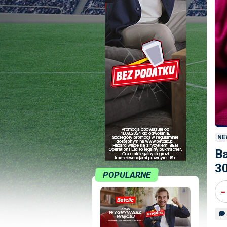
NE
Ba
30
POPULARNE
-