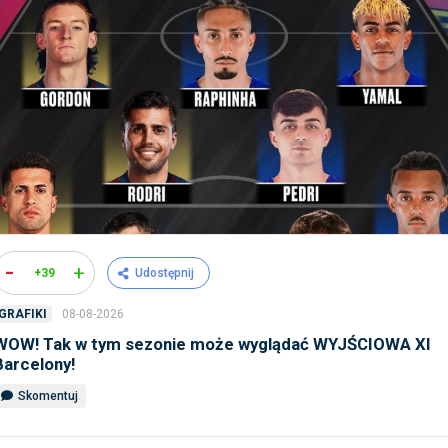
-
+
+39
Udostępnij
08-08-2026
GRAFIKI
WOW! Tak w tym sezonie może wyglądać WYJŚCIOWA XI
Barcelony!
Skomentuj