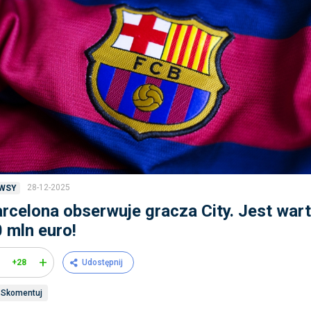
28-12-2025
WSY
rcelona obserwuje gracza City. Jest wart
 mln euro!
+
+28
Udostępnij
Skomentuj