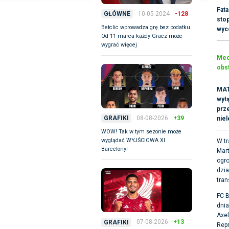
Fata
10-05-2024
-128
GŁÓWNE
stop
Betclic wprowadza grę bez podatku.
wyc
Od 11 marca każdy Gracz może
wygrać więcej
Mecz
obst
MAT
wyłą
prz
08-08-2026
+39
GRAFIKI
nie
WOW! Tak w tym sezonie może
wyglądać WYJŚCIOWA XI
W tr
Barcelony!
Mart
ogr
dzia
tran
FC B
dnia
Axe
07-08-2026
+13
GRAFIKI
Repr