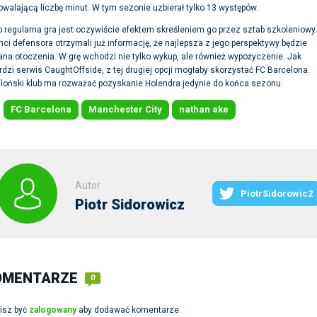
walającą liczbę minut. W tym sezonie uzbierał tylko 13 występów.
 regularna gra jest oczywiście efektem skreśleniem go przez sztab szkoleniowy.
ci defensora otrzymali już informację, że najlepsza z jego perspektywy będzie
na otoczenia. W grę wchodzi nie tylko wykup, ale również wypożyczenie. Jak
rdzi serwis CaughtOffside, z tej drugiej opcji mogłaby skorzystać FC Barcelona.
loński klub ma rozważać pozyskanie Holendra jedynie do końca sezonu.
FC Barcelona
Manchester City
nathan ake
:
Autor
PiotrSidorowic2
Piotr Sidorowicz
OMENTARZE
0
isz być
zalogowany
aby dodawać komentarze.