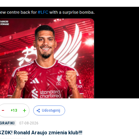
-
+
+13
Udostępnij
07-08-2026
GRAFIKI
SZ0K! Ronald Araujo zmienia klub!!!