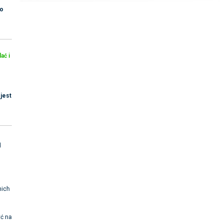
go
ać i
jest
d
nich
yć na