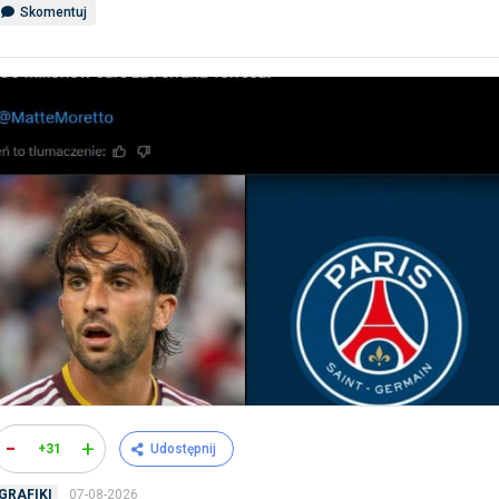
Skomentuj
-
+
+31
Udostępnij
07-08-2026
GRAFIKI