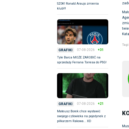
zado
SZ0K! Ronald Araujo zmienia
klub!!!
Mało
Agen
zmia
twie
Kata
Tagi
07-08-2026
+31
GRAFIKI
Tyle Barca MOŻE ZAROBIĆ na
sprzedaży Ferrana Torresa do PSG!
07-08-2026
+21
GRAFIKI
Mateusz Borek chce wystawić
K
swojego człowieka na pojedynek z
piłkarzem Rakowa... XD
Mus