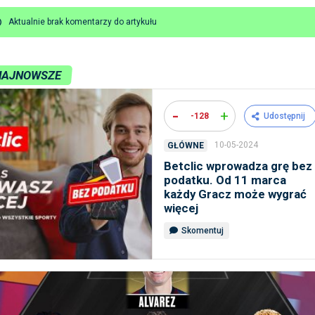
Aktualnie brak komentarzy do artykułu
NAJNOWSZE
-
+
-128
Udostępnij
10-05-2024
GŁÓWNE
Betclic wprowadza grę bez
podatku. Od 11 marca
każdy Gracz może wygrać
więcej
Skomentuj