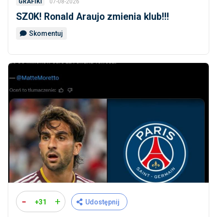
07-08-2026
GRAFIKI
SZ0K! Ronald Araujo zmienia klub!!!
Skomentuj
-
+
+31
Udostępnij