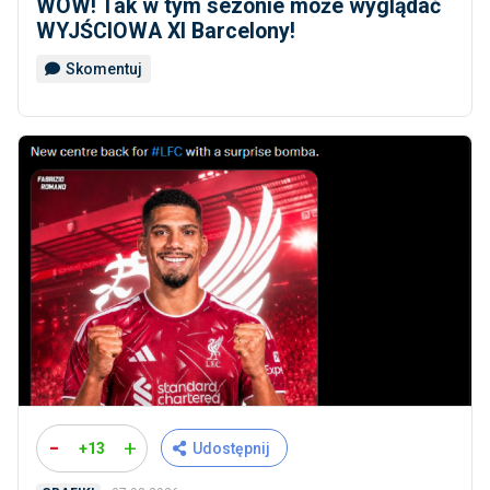
WOW! Tak w tym sezonie może wyglądać
WYJŚCIOWA XI Barcelony!
Skomentuj
-
+
+13
Udostępnij