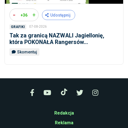
-
+
+36
Udostępnij
07-08-2026
GRAFIKI
Tak za granicą NAZWALI Jagiellonię,
która POKONAŁA Rangersów...
Skomentuj
Redakcja
Reklama