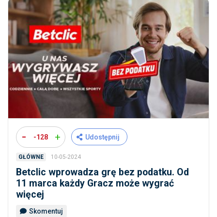
-
+
-128
Udostępnij
10-05-2024
GŁÓWNE
Betclic wprowadza grę bez podatku. Od
11 marca każdy Gracz może wygrać
więcej
Skomentuj