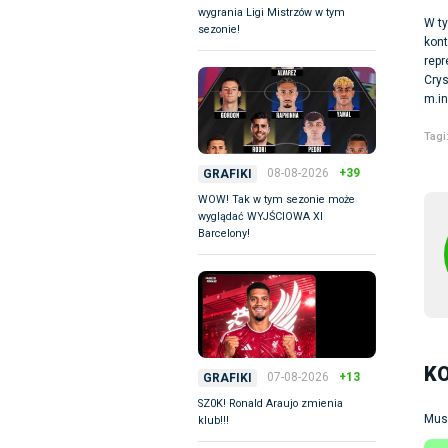
wygrania Ligi Mistrzów w tym
W ty
sezonie!
kont
repr
Crys
m.in
Tagi
08-08-2026
+39
GRAFIKI
WOW! Tak w tym sezonie może
wyglądać WYJŚCIOWA XI
Barcelony!
K
07-08-2026
+13
GRAFIKI
SZ0K! Ronald Araujo zmienia
Mus
klub!!!