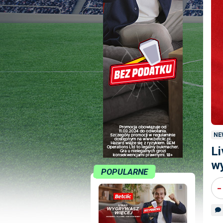
NE
Li
wy
POPULARNE
-