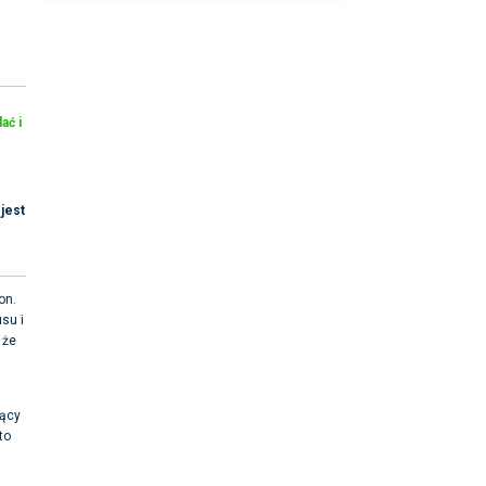
ać i
jest
on.
usu i
 że
jący
to
l