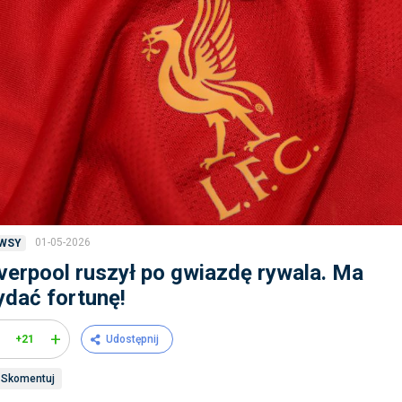
01-05-2026
WSY
verpool ruszył po gwiazdę rywala. Ma
dać fortunę!
+
+21
Udostępnij
Skomentuj