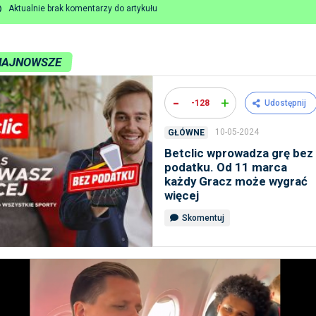
Aktualnie brak komentarzy do artykułu
NAJNOWSZE
-
+
-128
Udostępnij
10-05-2024
GŁÓWNE
Betclic wprowadza grę bez
podatku. Od 11 marca
każdy Gracz może wygrać
więcej
Skomentuj