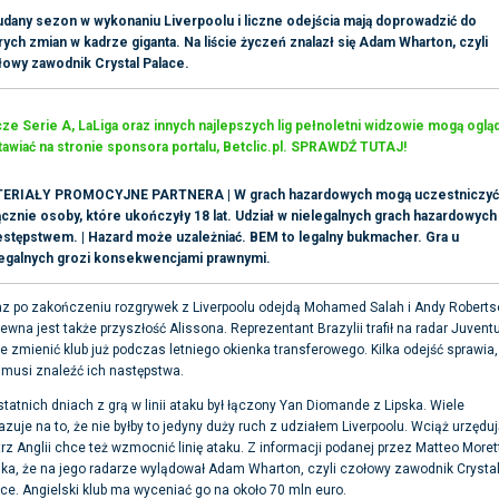
udany sezon w wykonaniu Liverpoolu i liczne odejścia mają doprowadzić do
ych zmian w kadrze giganta. Na liście życzeń znalazł się Adam Wharton, czyli
łowy zawodnik Crystal Palace.
e Serie A, LaLiga oraz innych najlepszych lig pełnoletni widzowie mogą ogląd
awiać na stronie sponsora portalu, Betclic.pl. SPRAWDŹ TUTAJ!
ERIAŁY PROMOCYJNE PARTNERA | W grach hazardowych mogą uczestniczyć
cznie osoby, które ukończyły 18 lat. Udział w nielegalnych grach hazardowych 
estępstwem. | Hazard może uzależniać. BEM to legalny bukmacher. Gra u
legalnych grozi konsekwencjami prawnymi.
z po zakończeniu rozgrywek z Liverpoolu odejdą Mohamed Salah i Andy Roberts
ewna jest także przyszłość Alissona. Reprezentant Brazylii trafił na radar Juvent
 zmienić klub już podczas letniego okienka transferowego. Kilka odejść sprawia,
 musi znaleźć ich następstwa.
tatnich dniach z grą w linii ataku był łączony Yan Diomande z Lipska. Wiele
zuje na to, że nie byłby to jedyny duży ruch z udziałem Liverpoolu. Wciąż urzędu
rz Anglii chce też wzmocnić linię ataku. Z informacji podanej przez Matteo Moret
ka, że na jego radarze wylądował Adam Wharton, czyli czołowy zawodnik Crysta
ce. Angielski klub ma wyceniać go na około 70 mln euro.