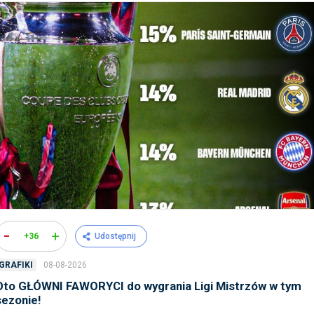
-
+
+36
Udostępnij
08-08-2026
GRAFIKI
Oto GŁÓWNI FAWORYCI do wygrania Ligi Mistrzów w tym
sezonie!