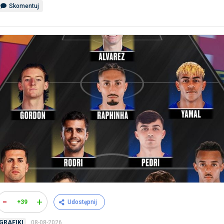
Skomentuj
-
+
+39
Udostępnij
08-08-2026
GRAFIKI