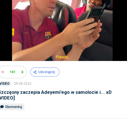
-
+
+41
Udostępnij
08-08-2026
VIDEO
Szczęsny zaczepia Adeyemi'ego w samolocie i... xD
[VIDEO]
Skomentuj