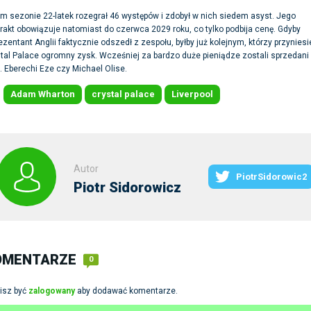
m sezonie 22-latek rozegrał 46 występów i zdobył w nich siedem asyst. Jego
rakt obowiązuje natomiast do czerwca 2029 roku, co tylko podbija cenę. Gdyby
ezentant Anglii faktycznie odszedł z zespołu, byłby już kolejnym, którzy przyniesi
tal Palace ogromny zysk. Wcześniej za bardzo duże pieniądze zostali sprzedani
. Eberechi Eze czy Michael Olise.
Adam Wharton
crystal palace
Liverpool
:
Autor
PiotrSidorowic2
Piotr Sidorowicz
OMENTARZE
0
isz być
zalogowany
aby dodawać komentarze.