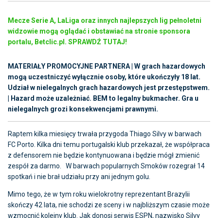
Mecze Serie A, LaLiga oraz innych najlepszych lig pełnoletni
widzowie mogą oglądać i obstawiać na stronie sponsora
portalu, Betclic.pl. SPRAWDŹ TUTAJ!
MATERIAŁY PROMOCYJNE PARTNERA | W grach hazardowych
mogą uczestniczyć wyłącznie osoby, które ukończyły 18 lat.
Udział w nielegalnych grach hazardowych jest przestępstwem.
| Hazard może uzależniać. BEM to legalny bukmacher. Gra u
nielegalnych grozi konsekwencjami prawnymi.
Raptem kilka miesięcy trwała przygoda Thiago Silvy w barwach
FC Porto. Kilka dni temu portugalski klub przekazał, że współpraca
z defensorem nie będzie kontynuowana i będzie mógł zmienić
zespół za darmo. W barwach popularnych Smoków rozegrał 14
spotkań i nie brał udziału przy ani jednym golu.
Mimo tego, że w tym roku wielokrotny reprezentant Brazylii
skończy 42 lata, nie schodzi ze sceny i w najbliższym czasie może
wzmocnić kolejny klub. Jak donosi serwis ESPN, nazwisko Silvy