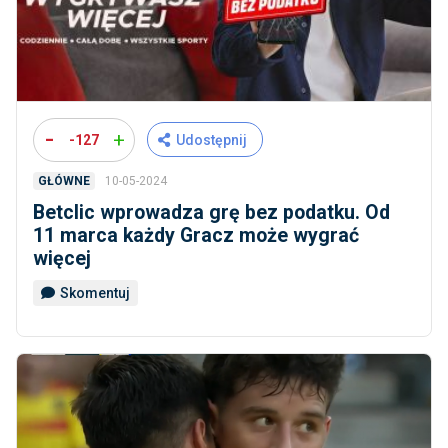
-
+
-127
Udostępnij
10-05-2024
GŁÓWNE
Betclic wprowadza grę bez podatku. Od
11 marca każdy Gracz może wygrać
więcej
Skomentuj