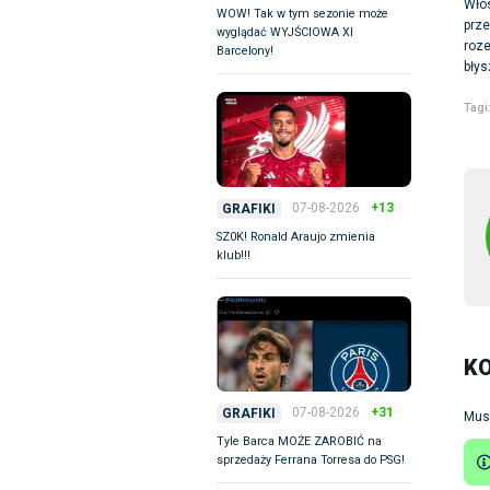
Włos
WOW! Tak w tym sezonie może
prze
wyglądać WYJŚCIOWA XI
roze
Barcelony!
błys
Tagi
07-08-2026
+13
GRAFIKI
SZ0K! Ronald Araujo zmienia
klub!!!
K
07-08-2026
+31
GRAFIKI
Mus
Tyle Barca MOŻE ZAROBIĆ na
sprzedaży Ferrana Torresa do PSG!