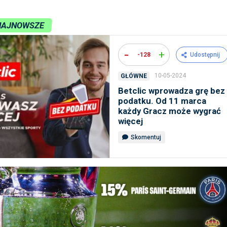
NAJNOWSZE
-
+
-128
Udostępnij
10-05-2024
GŁÓWNE
Betclic wprowadza grę bez
podatku. Od 11 marca
każdy Gracz może wygrać
więcej
Skomentuj