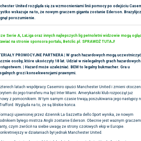
chester United rozgląda się za wzmocnieniami linii pomocy po odejściu Casem
ystko wskazuje na to, że nowym graczem giganta zostanie Ederson. Brazylijc
ągnął porozumienie.
e Serie A, LaLiga oraz innych najlepszych lig pełnoletni widzowie mogą ogląd
awiać na stronie sponsora portalu, Betclic.pl. SPRAWDŹ TUTAJ!
ERIAŁY PROMOCYJNE PARTNERA | W grach hazardowych mogą uczestniczyć
cznie osoby, które ukończyły 18 lat. Udział w nielegalnych grach hazardowych 
estępstwem. | Hazard może uzależniać. BEM to legalny bukmacher. Gra u
legalnych grozi konsekwencjami prawnymi.
zterech latach współpracy Casemiro opuści Manchester United i zmieni otoczen
rytem do jego transferu ma być Inter Miami. Amerykański klub rozpoczął już
mowy z pomocnikiem. W tym samym czasie trwają poszukiwania jego następcy 
Trafford. Wygląda na to, ze są bliskie końca.
formacji ujawnionej przez dziennik La Gazzetta dello Sport wynika, że nowym
dnikiem byłego mistrza Anglii zostanie Ederson. Obecnie jest ważnym graczem
anty, czym zwrócił na siebie uwagę ze strony czołowych ekip w Europie.
onkretniejszy w działaniach był jednak Manchester United.