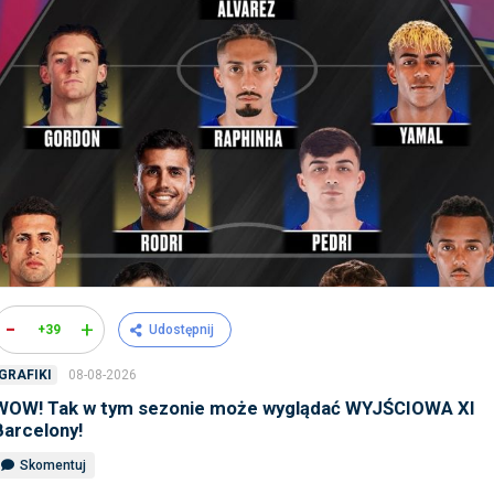
-
+
+39
Udostępnij
08-08-2026
GRAFIKI
WOW! Tak w tym sezonie może wyglądać WYJŚCIOWA XI
Barcelony!
Skomentuj