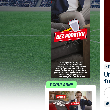
NE
Un
fu
POPULARNE
-