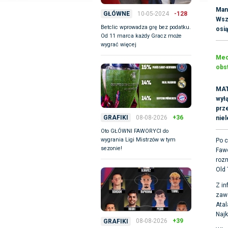
Man
10-05-2024
-128
GŁÓWNE
Wsz
Betclic wprowadza grę bez podatku.
osi
Od 11 marca każdy Gracz może
wygrać więcej
Mecz
obst
MAT
wyłą
prz
08-08-2026
+36
GRAFIKI
nie
Oto GŁÓWNI FAWORYCI do
wygrania Ligi Mistrzów w tym
Po c
sezonie!
Fawo
roz
Old 
Z in
zawo
Atal
Najk
08-08-2026
+39
GRAFIKI