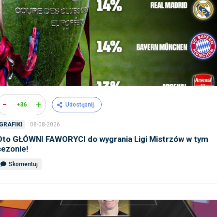
-
+
+36
Udostępnij
08-08-2026
GRAFIKI
Oto GŁÓWNI FAWORYCI do wygrania Ligi Mistrzów w tym
sezonie!
Skomentuj