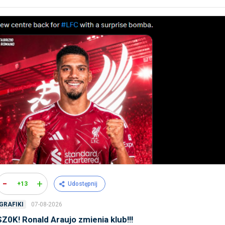
-
+
+13
Udostępnij
07-08-2026
GRAFIKI
SZ0K! Ronald Araujo zmienia klub!!!