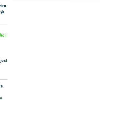
iro.
zyk
ać i
jest
ie.
na