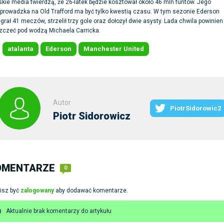
kie media twierdzą, że 26-latek będzie kosztował około 46 mln funtów. Jego
prowadzka na Old Trafford ma być tylko kwestią czasu. W tym sezonie Ederson
grał 41 meczów, strzelił trzy gole oraz dołożył dwie asysty. Lada chwila powinien
zczeć pod wodzą Michaela Carricka.
atalanta
Ederson
Manchester United
:
Autor
PiotrSidorowic2
Piotr Sidorowicz
OMENTARZE
0
isz być
zalogowany
aby dodawać komentarze.
Aktualnie brak komentarzy do artykułu