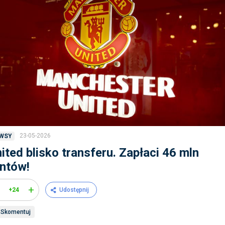
23-05-2026
WSY
ited blisko transferu. Zapłaci 46 mln
ntów!
+
+24
Udostępnij
Skomentuj