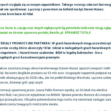
rpool rozgląda się za nowym napastnikiem. Takiego rozwoju zdarzeń fani mogl
nak nie spodziewać. Łączony z powrotem na Anfield ma być Darwin Nunez.
nie broni barw Al-Hilal.
e Serie A, LaLiga oraz innych najlepszych lig pełnoletni widzowie mogą ogląd
awiać na stronie sponsora portalu, Betclic.pl. SPRAWDŹ TUTAJ!
ERIAŁY PROMOCYJNE PARTNERA | W grach hazardowych mogą uczestniczyć
cznie osoby, które ukończyły 18 lat. Udział w nielegalnych grach hazardowych 
estępstwem. | Hazard może uzależniać. BEM to legalny bukmacher. Gra u
legalnych grozi konsekwencjami prawnymi.
akcie zeszłorocznego okna transferowego Darwin Nunez opuścił Liverpool i trafił
ilal. Na konto Anglików przelano aż 53 mln euro. Urugwajski napastnik podpisał z
rakt obowiązujący do 2028 roku, ale nie podbił Bliskiego Wschodu. Łącznie uzbie
ecze, dziewięć goli i pięć asyst.
formacji ujawnionej przez Juana Pablo Romero wynika, że 26-latek ma wkrótce
nić klub i raz jeszcze wylądować na Anfield. Sprawa powrotu Nuneza do Liverpoo
 już przesądzona. Oficjalne potwierdzenie tego ruchu ma natomiast nastąpić zar
akończeniu trwających mistrzostw świata.