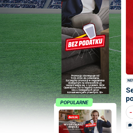
NE
Se
po
POPULARNE
-