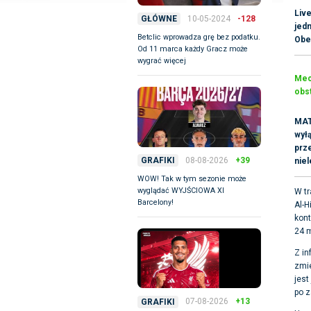
Live
10-05-2024
-128
GŁÓWNE
jed
Betclic wprowadza grę bez podatku.
Obec
Od 11 marca każdy Gracz może
wygrać więcej
Mecz
obst
MAT
wyłą
prz
08-08-2026
+39
GRAFIKI
nie
WOW! Tak w tym sezonie może
wyglądać WYJŚCIOWA XI
W tr
Barcelony!
Al-H
kont
24 m
Z in
zmie
jest
po z
07-08-2026
+13
GRAFIKI