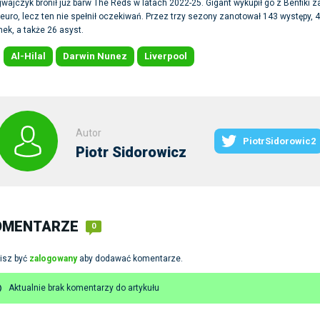
wajczyk bronił już barw The Reds w latach 2022-25. Gigant wykupił go z Benfiki z
euro, lecz ten nie spełnił oczekiwań. Przez trzy sezony zanotował 143 występy, 
ek, a także 26 asyst.
Al-Hilal
Darwin Nunez
Liverpool
:
Autor
PiotrSidorowic2
Piotr Sidorowicz
OMENTARZE
0
isz być
zalogowany
aby dodawać komentarze.
Aktualnie brak komentarzy do artykułu