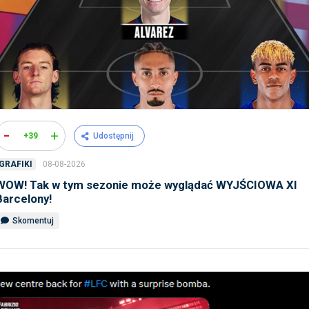
-
+
+39
Udostępnij
08-08-2026
GRAFIKI
WOW! Tak w tym sezonie może wyglądać WYJŚCIOWA XI
Barcelony!
Skomentuj