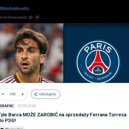
-
+
+31
Udostępnij
07-08-2026
GRAFIKI
Tyle Barca MOŻE ZAROBIĆ na sprzedaży Ferrana Torresa
do PSG!