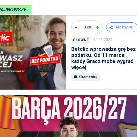
NAJNOWSZE
-
+
-128
Udostępnij
10-05-2024
GŁÓWNE
Betclic wprowadza grę bez
podatku. Od 11 marca
każdy Gracz może wygrać
więcej
Skomentuj