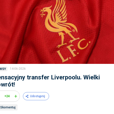
14-06-2026
WSY
nsacyjny transfer Liverpoolu. Wielki
wrót!
+
+24
Udostępnij
Skomentuj