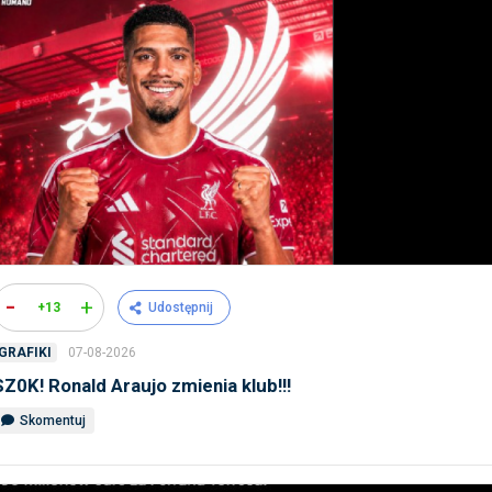
-
+
+13
Udostępnij
07-08-2026
GRAFIKI
SZ0K! Ronald Araujo zmienia klub!!!
Skomentuj