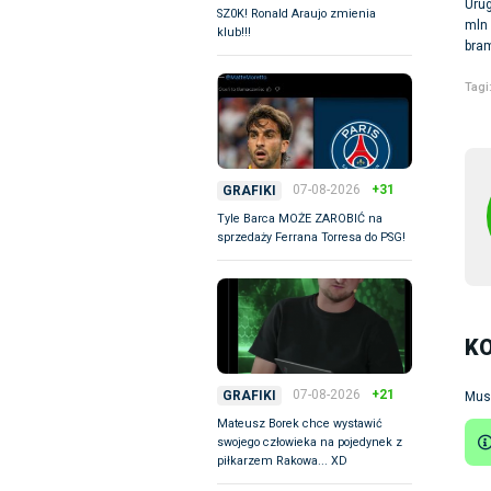
Urug
SZ0K! Ronald Araujo zmienia
mln 
klub!!!
bram
Tagi
07-08-2026
+31
GRAFIKI
Tyle Barca MOŻE ZAROBIĆ na
sprzedaży Ferrana Torresa do PSG!
K
07-08-2026
+21
GRAFIKI
Mus
Mateusz Borek chce wystawić
swojego człowieka na pojedynek z
piłkarzem Rakowa... XD