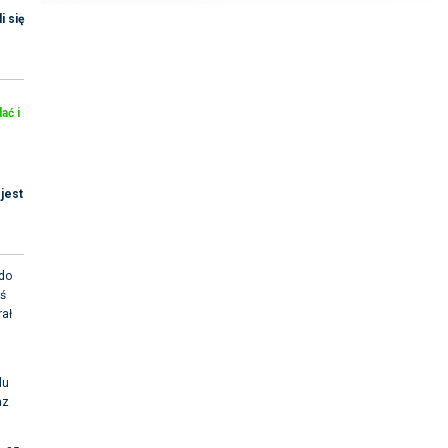
i się
ać i
jest
 do
aś
rał
lu
az