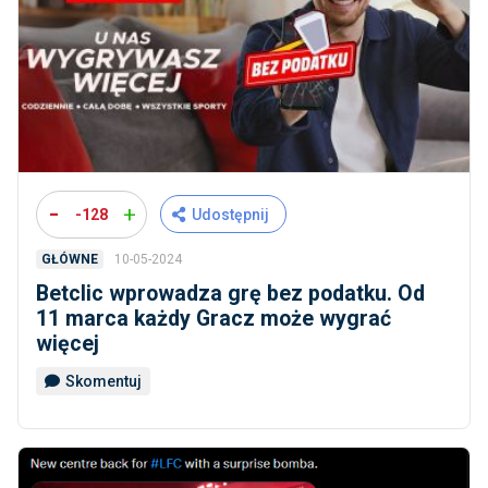
-
+
-128
Udostępnij
10-05-2024
GŁÓWNE
Betclic wprowadza grę bez podatku. Od
11 marca każdy Gracz może wygrać
więcej
Skomentuj