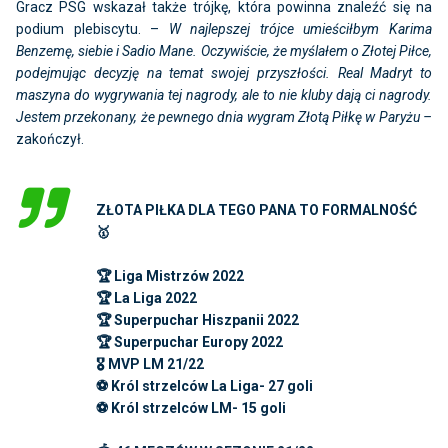
Gracz PSG wskazał także trójkę, która powinna znaleźć się na
podium plebiscytu. –
W najlepszej trójce umieściłbym Karima
Benzemę, siebie i Sadio Mane. Oczywiście, że myślałem o Złotej Piłce,
podejmując decyzję na temat swojej przyszłości. Real Madryt to
maszyna do wygrywania tej nagrody, ale to nie kluby dają ci nagrody.
Jestem przekonany, że pewnego dnia wygram Złotą Piłkę w Paryżu –
zakończył.
ZŁOTA PIŁKA DLA TEGO PANA TO FORMALNOŚĆ
🥇
🏆 Liga Mistrzów 2022
🏆 La Liga 2022
🏆 Superpuchar Hiszpanii 2022
🏆 Superpuchar Europy 2022
🎖 MVP LM 21/22
⚽️ Król strzelców La Liga- 27 goli
⚽️ Król strzelców LM- 15 goli