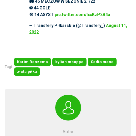
🏟 46 MECZÓW W SEZONIE 21/22
⚽️ 44 GOLE
🎯 14 ASYST
pic.twitter.com/lxxKzP2B4a
— Transfery Piłkarskie (@Transfery_)
August 11,
2022
Karim Benzema
kylian mbappe
Sadio mane
Tagi:
złota piłka
Autor