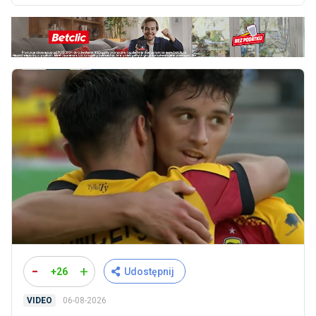
-
+
+26
Udostępnij
06-08-2026
VIDEO