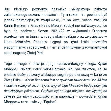
Już niedługo poznamy nazwisko najlepszego piłkarza
zakończonego sezonu na świecie. Tym razem nie powinno być
jednak najmniejszych wątpliwości, iż na owe miano zasłużył
Karim Benzema. Gracz Realu Madryt zdobył niemal wszystko, co
było do zdobycia. Sezon 2021/22 w wykonaniu Francuza
przełożył się na triumf w rozgrywkach LaLiga oraz zwycięstwo w
Lidze Mistrzów. Ponadto sięgnął po tytuł króla strzelców
wspomnianych rozgrywek i niemal definitywnie zagwarantował
sobie nagrodę Złotej Piłki.
Tego samego zdania jest jego reprezentacyjny kolega, Kylian
Mbappe. Piłkarz Paris Saint-Germain nie ma złudzeń, że to
właśnie doświadczony atakujący sięgnie po pierwszą w karierze
Złotą Piłkę. –
Karim Benzema jest oczywistym faworytem. Ma 34 lata
i właśnie rozegrał sezon życia, wygrał Ligę Mistrzów, będąc przy tym
decydującym piłkarzem. Gdybym był na jego miejscu i nie wygrał, na
zawsze chciałbym zapomnieć o tej nagrodzie
– powiedział Kylian
Mbappe w rozmowie z „L’Equipe”.