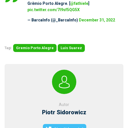
Grêmio Porto Alegre. [
@fathiele
]
pic.twitter.com/7l9sf5QG5X
— BarcaInfo (@_BarcaInfo)
December 31, 2022
Tagi:
Gremio Porto Alegre
Luis Suarez
Autor
Piotr Sidorowicz