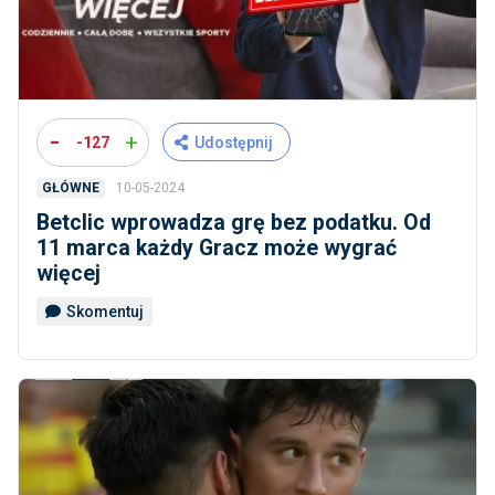
-
+
-127
Udostępnij
10-05-2024
GŁÓWNE
Betclic wprowadza grę bez podatku. Od
11 marca każdy Gracz może wygrać
więcej
Skomentuj