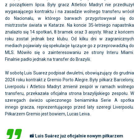
z początkiem lipca. Były gracz Atletico Madryt nie przedłużył
wygasającego kontraktu i na zasadzie wolnego transferu wrócił
do Nacionalu, w którego barwach przygotowywał się do
mistrzostw świata w Katarze. Na koncie 35-letniego napastnika
znalazło się 14 spotkań, 8 bramek oraz 3 asysty. Wraz z końcem
roku został jednak bez klubu. Od kilku dni w zagranicznych
mediach pojawiały się spekulacje łączące go z przeprowadzką do
MLS. Mówiło się o zainteresowaniu ze strony Interu Miami.
Finalnie padło jednak na transfer do Brazylii.
W sobotę Luis Suarez podpisał dwuletni, obowiązujący do grudnia
2024 roku kontrakt z Gremio Porto Alegre. Były piłkarz Barcelony,
Liverpoolu i Atletico Madryt zmienił zespół w ramach wolnego
transferu, przekazała oficjalna strona brazylijskiego zespołu. W
szeregach świeżo upieczonego beniaminka Serie A spotka
innego gracza, reprezentującego przed laty szeregi Liverpoolu.
Piłkarzem Gremio jest bowiem, Lucas Leiva.
📸 Luis Suárez już oficjalnie nowym piłkarzem