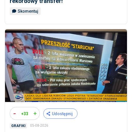
rekordowy transfer!
Skomentuj
-
+
+33
Udostępnij
05-08-2026
GRAFIKI