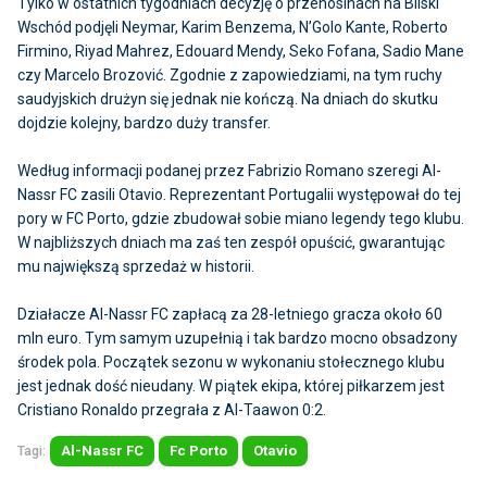
Tylko w ostatnich tygodniach decyzję o przenosinach na Bliski
Wschód podjęli Neymar, Karim Benzema, N’Golo Kante, Roberto
Firmino, Riyad Mahrez, Edouard Mendy, Seko Fofana, Sadio Mane
czy Marcelo Brozović. Zgodnie z zapowiedziami, na tym ruchy
saudyjskich drużyn się jednak nie kończą. Na dniach do skutku
dojdzie kolejny, bardzo duży transfer.
Według informacji podanej przez Fabrizio Romano szeregi Al-
Nassr FC zasili Otavio. Reprezentant Portugalii występował do tej
pory w FC Porto, gdzie zbudował sobie miano legendy tego klubu.
W najbliższych dniach ma zaś ten zespół opuścić, gwarantując
mu największą sprzedaż w historii.
Działacze Al-Nassr FC zapłacą za 28-letniego gracza około 60
mln euro. Tym samym uzupełnią i tak bardzo mocno obsadzony
środek pola. Początek sezonu w wykonaniu stołecznego klubu
jest jednak dość nieudany. W piątek ekipa, której piłkarzem jest
Cristiano Ronaldo przegrała z Al-Taawon 0:2.
Tagi:
Al-Nassr FC
Fc Porto
Otavio