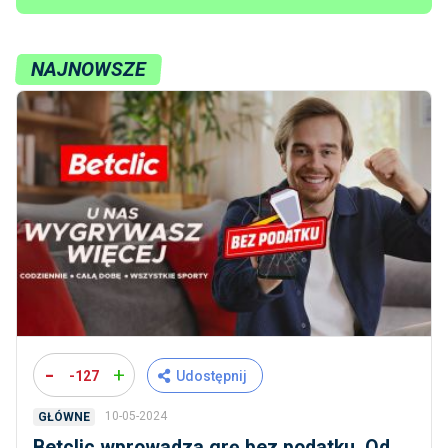
NAJNOWSZE
-
+
-127
Udostępnij
10-05-2024
GŁÓWNE
Betclic wprowadza grę bez podatku. Od