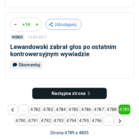
-
+
+14
Udostępnij
13-09-2017
VIDEO
Lewandowski zabrał głos po ostatnim
kontrowersyjnym wywiadzie
Skomentuj
Następna strona
...
4782
4783
4784
4785
4786
4787
4788
4789
4790
4791
4792
4793
4794
4795
4796
...
Strona 4789 z 4805