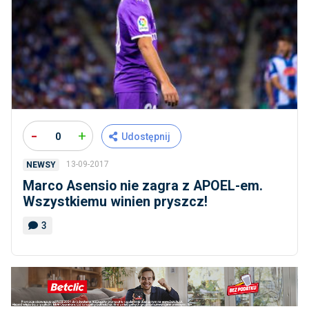
-
+
0
Udostępnij
13-09-2017
NEWSY
Marco Asensio nie zagra z APOEL-em.
Wszystkiemu winien pryszcz!
3