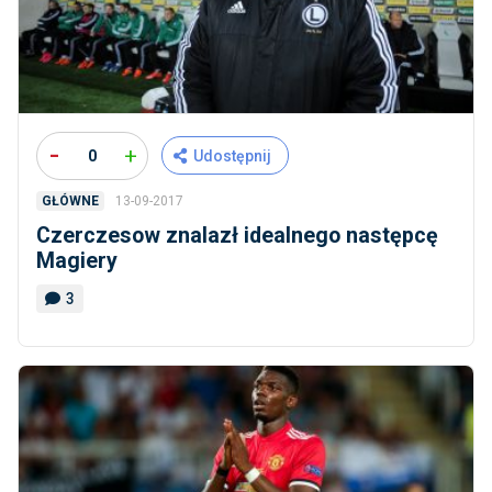
-
+
0
Udostępnij
13-09-2017
GŁÓWNE
Czerczesow znalazł idealnego następcę
Magiery
3