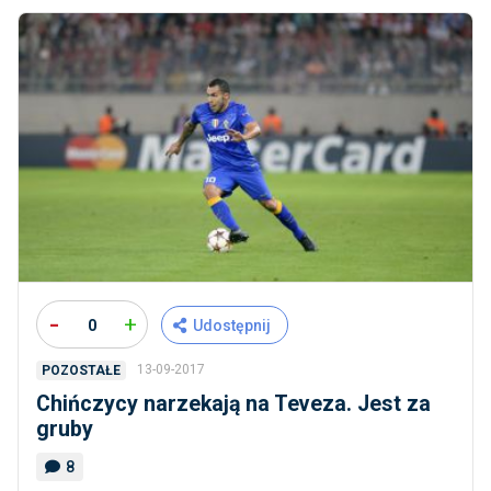
-
+
0
Udostępnij
13-09-2017
POZOSTAŁE
Chińczycy narzekają na Teveza. Jest za
gruby
8