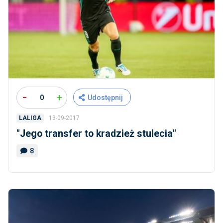
-
+
0
Udostępnij
13-09-2017
LALIGA
"Jego transfer to kradzież stulecia"
8