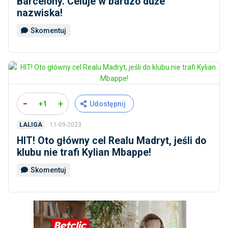
Barcelony. Celuje w bardzo duże
nazwiska!
Skomentuj
-
+
+1
Udostępnij
11-09-2023
LALIGA
HIT! Oto główny cel Realu Madryt, jeśli do
klubu nie trafi Kylian Mbappe!
Skomentuj