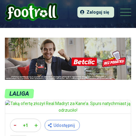
Zaloguj się
LALIGA
-
+
+1
Udostępnij