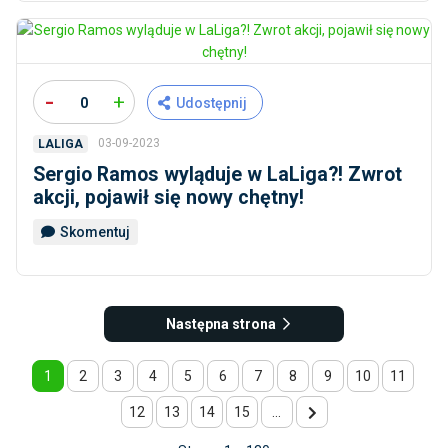
-
+
0
Udostępnij
03-09-2023
LALIGA
Sergio Ramos wyląduje w LaLiga?! Zwrot
akcji, pojawił się nowy chętny!
Skomentuj
Następna strona
1
2
3
4
5
6
7
8
9
10
11
12
13
14
15
...