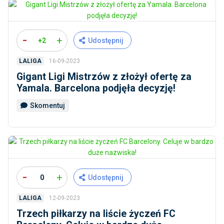
-
+
+2
Udostępnij
16-09-2023
LALIGA
Gigant Ligi Mistrzów z złożył ofertę za
Yamala. Barcelona podjęła decyzję!
Skomentuj
-
+
0
Udostępnij
12-09-2023
LALIGA
Trzech piłkarzy na liście życzeń FC