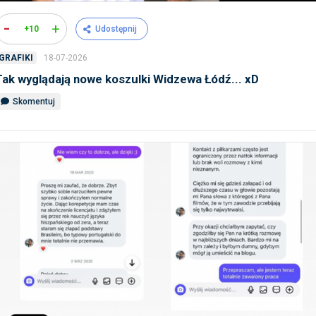
-
+
+10
Udostępnij
18-07-2026
GRAFIKI
Tak wyglądają nowe koszulki Widzewa Łódź... xD
Skomentuj