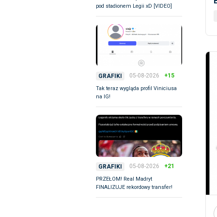
pod stadionem Legii xD [VIDEO]
05-08-2026
+15
GRAFIKI
Tak teraz wygląda profil Viniciusa
na IG!
05-08-2026
+21
GRAFIKI
PRZEŁOM! Real Madryt
FINALIZUJE rekordowy transfer!