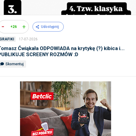
-
+
+26
Udostępnij
17-07-2026
GRAFIKI
Tomasz Ćwiąkała ODPOWIADA na krytykę (?) kibica i...
PUBLIKUJE SCREENY ROZMÓW :D
Skomentuj