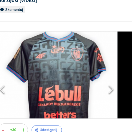
Borzęcki [VIDEO]
Skomentuj
-
+
+30
Udostępnij