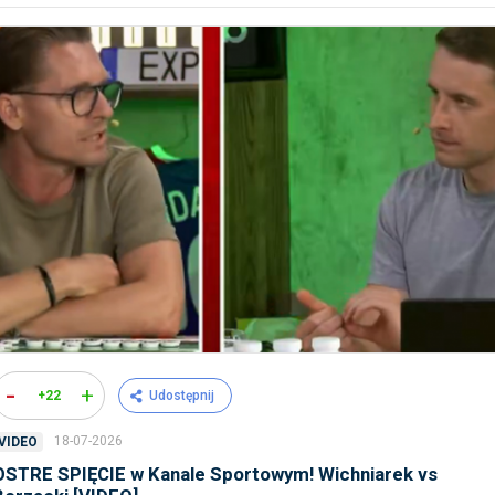
-
+
+22
Udostępnij
18-07-2026
VIDEO
OSTRE SPIĘCIE w Kanale Sportowym! Wichniarek vs