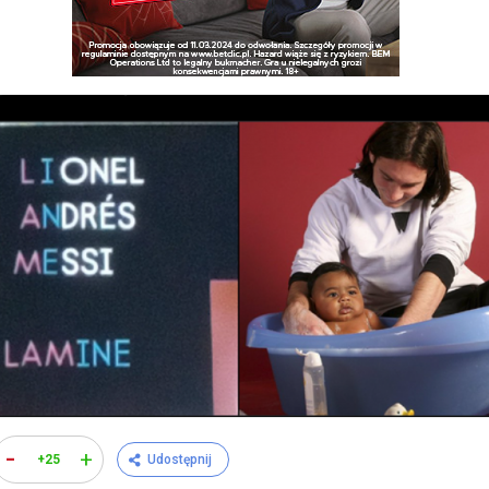
-
+
+25
Udostępnij