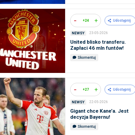
-
+
+24
Udostępnij
23-05-2026
NEWSY
United blisko transferu.
Zapłaci 46 mln funtów!
Skomentuj
-
+
+27
Udostępnij
22-05-2026
NEWSY
Gigant chce Kane’a. Jest
decyzja Bayernu!
Skomentuj