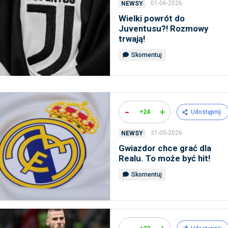
01-06-2026
NEWSY
Wielki powrót do
Juventusu?! Rozmowy
trwają!
Skomentuj
-
+
+24
Udostępnij
31-05-2026
NEWSY
Gwiazdor chce grać dla
Realu. To może być hit!
Skomentuj