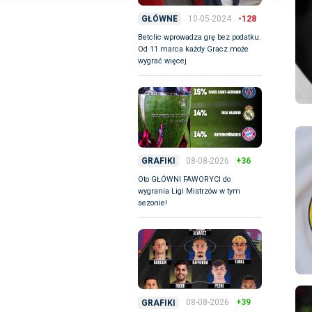
10-05-2024
-128
GŁÓWNE
Betclic wprowadza grę bez podatku.
Od 11 marca każdy Gracz może
wygrać więcej
08-08-2026
+36
GRAFIKI
Oto GŁÓWNI FAWORYCI do
wygrania Ligi Mistrzów w tym
sezonie!
08-08-2026
+39
GRAFIKI