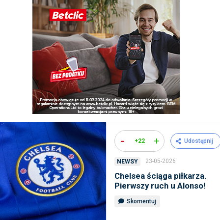
-
+
+22
Udostępnij
23-05-2026
NEWSY
Chelsea ściąga piłkarza.
Pierwszy ruch u Alonso!
Skomentuj