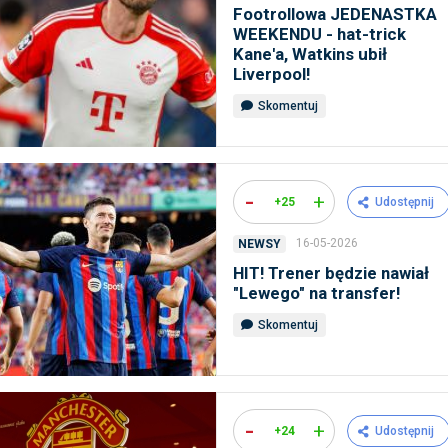
Footrollowa JEDENASTKA
WEEKENDU - hat-trick
Kane'a, Watkins ubił
Liverpool!
Skomentuj
-
+
+25
Udostępnij
16-05-2026
NEWSY
HIT! Trener będzie nawiał
"Lewego" na transfer!
Skomentuj
-
+
+24
Udostępnij