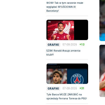
WOW! Tak w tym sezonie może
wyglądać WYJŚCIOWA XI
Barcelony!
07-08-2026
+13
GRAFIKI
SZ0K! Ronald Araujo zmienia
klub!!!
07-08-2026
+31
GRAFIKI
Tyle Barca MOŻE ZAROBIĆ na
sprzedaży Ferrana Torresa do PSG!