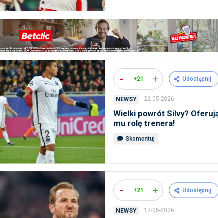
-
+
+21
Udostępnij
22-05-2026
NEWSY
Wielki powrót Silvy? Oferuj
mu rolę trenera!
Skomentuj
-
+
+21
Udostępnij
17-05-2026
NEWSY