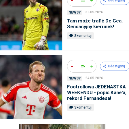
-
+
+22
Udostępnij
31-05-2026
NEWSY
Tam może trafić De Gea.
Sensacyjny kierunek!
Skomentuj
-
+
+25
Udostępnij
24-05-2026
NEWSY
Footrollowa JEDENASTKA
WEEKENDU - popis Kane'a,
rekord Fernandesa!
Skomentuj