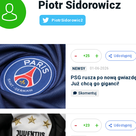
Piotr Sidorowicz
PiotrSidorowic2
-
+
+25
Udostępnij
01-06-2026
NEWSY
PSG rusza po nową gwiazdę
Już chcą go giganci!
Skomentuj
-
+
+23
Udostępnij