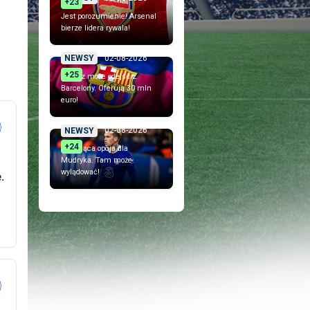
+23
Jest porozumienie! Arsenal
bierze lidera rywala!
02-08-2026
NEWSY
+25
Piłkarz może odejść z
Barcelony. Oferują 30 mln
euro!
02-08-2026
NEWSY
+24
Szokująca opcja dla
Mudryka. Tam może
wylądować!
.