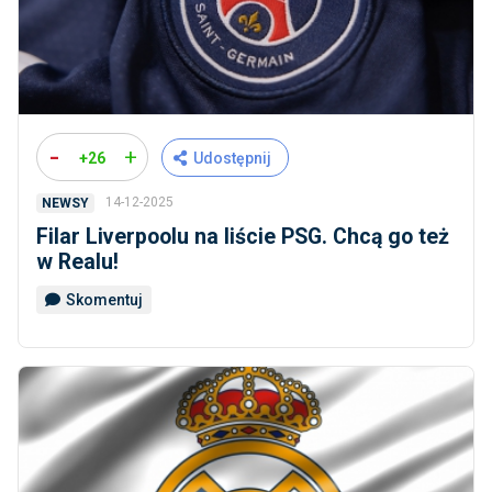
-
+
+26
Udostępnij
14-12-2025
NEWSY
Filar Liverpoolu na liście PSG. Chcą go też
w Realu!
Skomentuj