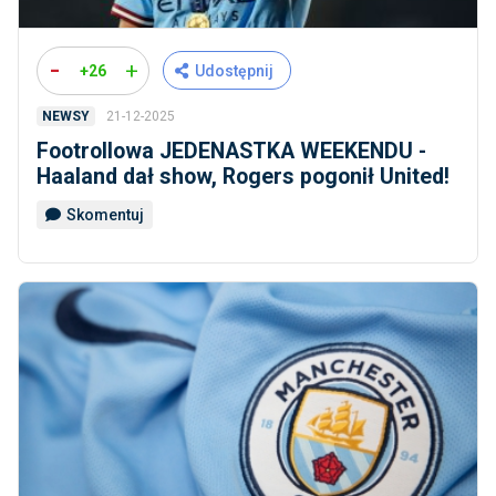
-
+
+26
Udostępnij
21-12-2025
NEWSY
Footrollowa JEDENASTKA WEEKENDU -
Haaland dał show, Rogers pogonił United!
Skomentuj