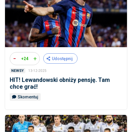
-
+
+24
Udostępnij
13-12-2025
NEWSY
HIT! Lewandowski obniży pensję. Tam
chce grać!
Skomentuj