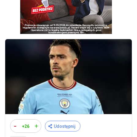
-
+
+26
Udostępnij