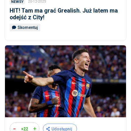
20-12-2025
NEWSY
HIT! Tam ma grać Grealish. Już latem ma
odejść z City!
Skomentuj
-
+
+22
Udostępnij