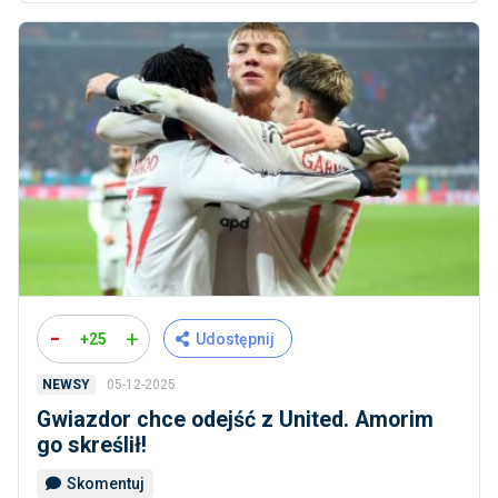
-
+
+25
Udostępnij
05-12-2025
NEWSY
Gwiazdor chce odejść z United. Amorim
go skreślił!
Skomentuj