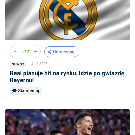
-
+
+27
Udostępnij
14-12-2025
NEWSY
Real planuje hit na rynku. Idzie po gwiazdę
Bayernu!
Skomentuj