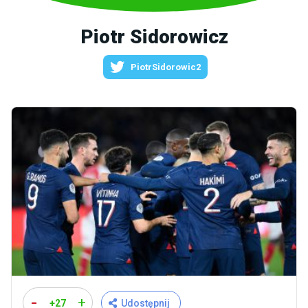
Piotr Sidorowicz
PiotrSidorowic2
-
+
+27
Udostępnij