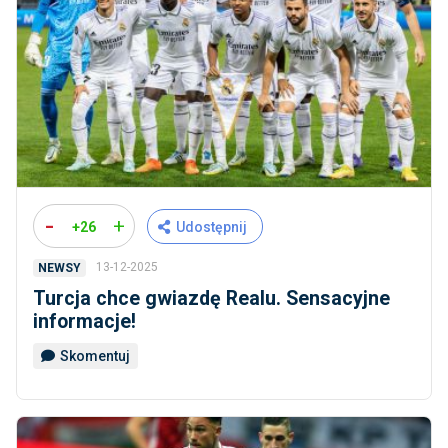
-
+
+26
Udostępnij
13-12-2025
NEWSY
Turcja chce gwiazdę Realu. Sensacyjne
informacje!
Skomentuj