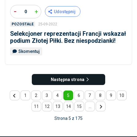
-
+
0
Udostępnij
25-09-2022
POZOSTAŁE
Selekcjoner reprezentacji Francji wskazał
podium Złotej Piłki. Bez niespodzianki!
Skomentuj
Następna strona
1
2
3
4
5
6
7
8
9
10
11
12
13
14
15
...
Strona 5 z 175